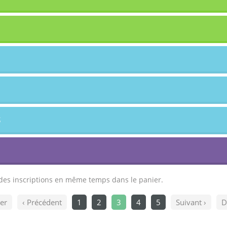
S
t des inscriptions en même temps dans le panier.
er
‹ Précédent
1
2
3
4
5
Suivant ›
D